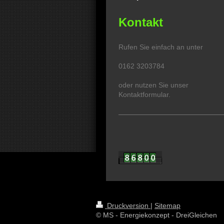
Kontakt
Rufen Sie einfach an unter
0162 3203784
oder nutzen Sie unser
Kontaktformular.
Druckversion
|
Sitemap
© MS - Energiekonzept - DreiGleichen