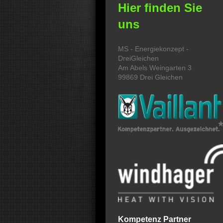
Hier finden Sie
uns
MS - Energiekonzept -
DreiGleichen
Am Abels Weingarten
3
99869
Drei Gleichen
Kompetenz Partner