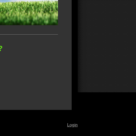
?
Login